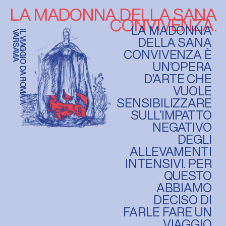
LA MADONNA DELLA SANA
CONVIVENZA.
LA MADONNA
A
I
L
V
I
A
G
G
I
O
D
A
R
O
M
A
A
V
A
R
S
A
V
I
DELLA SANA
CONVIVENZA È
UN’OPERA
D’ARTE CHE
VUOLE
SENSIBILIZZARE
SULL’IMPATTO
NEGATIVO
DEGLI
ALLEVAMENTI
INTENSIVI. PER
QUESTO
ABBIAMO
DECISO DI
FARLE FARE UN
VIAGGIO